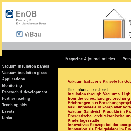
Magazine & journal articles
Pres
Vacuum insulation panels
Vacuum insulation glass
Applications
Vakuum-Isolations-Paneele für Ge
Monitoring
Bine Informationsdienst:
Research & development
Insulation through Vacuums, High
from the series: Energieforschun
Further reading
Erfahrungen aus Forschungsprojekt
Teaching aids
Vakuumpaneele in kompletter Vorf
Events
Vakuum-Sandwich-Produkte im Prax
Energetische, architektonische u
Links
Kindertagesstätte
Innovatives Konzept bei der energ
Innovation als Erfolgsfaktor im En