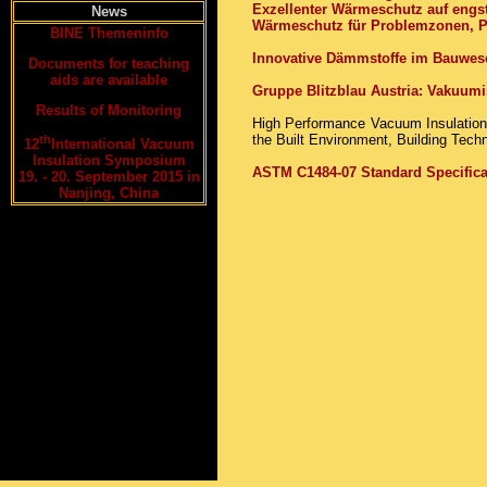
Exzellenter Wärmeschutz auf engs
News
Wärmeschutz für Problemzonen, 
BINE Themeninfo
Innovative Dämmstoffe im Bauwes
Documents for teaching
aids are available
Gruppe Blitzblau Austria: Vakuumi
Results of Monitoring
High Performance Vacuum Insulation i
the Built Environment, Building Tech
th
12
International Vacuum
Insulation Symposium
ASTM C1484-07 Standard Specifica
19. - 20. September 2015 in
Nanjing, China